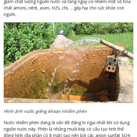
giảm chất lượng nguồn nước và tăng nguy cơ nhiễm một số hóa
chất amoni, nitrit, asen, H2S, chì, ... gây hại cho sức khỏe con
người.
Hình ảnh nước giếng khoan nhiễm phèn
Nước nhiễm phèn đang là vấn đề đáng lo ngại nhất khi sử dụng
nguồn nước này. Phèn là những muối kép có cấu tạo tinh thể
đồng hình (đa phần có 8 mặt) tạo nên bởi các anion sunfat SO4-