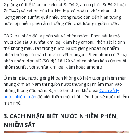
2 (cũng có thể là anion selenat SeO4-2; anion phức SeF4-2 hoặc
ZnCl4-2) và cation của hai kim loại có hoá trị khác nhau. Khi
lượng anion sunfat quá nhiều trong nước dẫn đến hiện tượng
nước bị nhiễm phèn ảnh hưởng đến chất lượng nguồn nước.
Có 2 loại phèn đó là phèn sắt và phèn nhôm. Phèn sắt là một
muối của sắt 3 sunfat kim loại kiềm hay amoni. Phèn sắt là tinh
thể không màu, tan trong nước. Nước giếng khoan bị nhiễm
phèn thường có màu tím vì có vết mangan. Phèn nhôm có 2 loại
phèn nhôm đơn Al2.(SO 4)3.18H20 và phèn nhôm kép của muối
nhôm sunfat với sunfat kim loại kiềm hoặc amoni.3
Ở miền Bắc, nước giếng khoan không có hiện tượng nhiễm mặn
nhưng ở miền Nam thì nguồn nước thường bị nhiễm mặn vào
những tháng đầu năm. Bạn có thể tham khảo bài
Cách xử lý
nước nhiễm mặn
để biết thêm một chút kiến thức về nước nhiễm
mặn nhé.
3. CÁCH NHẬN BIẾT NƯỚC NHIỄM PHÈN,
NHIỄM SẮT