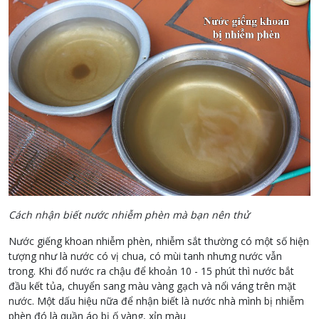
Cách nhận biết nước nhiễm phèn mà bạn nên thử
Nước giếng khoan nhiễm phèn, nhiễm sắt thường có một số hiện
tượng như là nước có vị chua, có mùi tanh nhưng nước vẫn
trong. Khi đổ nước ra chậu để khoản 10 - 15 phút thì nước bắt
đầu kết tủa, chuyển sang màu vàng gạch và nổi váng trên mặt
nước. Một dấu hiệu nữa để nhận biết là nước nhà mình bị nhiễm
phèn đó là quần áo bị ố vàng, xỉn màu