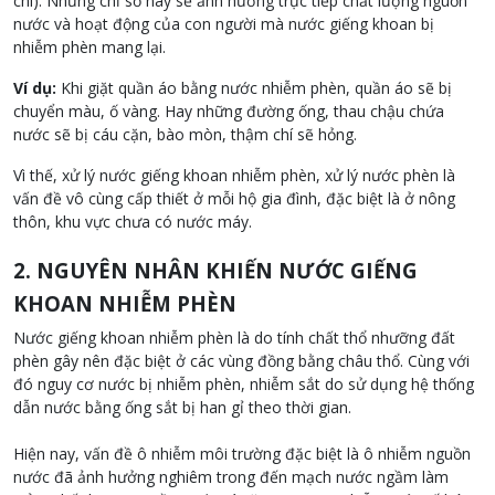
chì). Những chỉ số này sẽ ảnh hưởng trực tiếp chất lượng nguồn
nước và hoạt động của con người mà nước giếng khoan bị
nhiễm phèn mang lại.
Ví dụ:
Khi giặt quần áo bằng nước nhiễm phèn, quần áo sẽ bị
chuyển màu, ố vàng. Hay những đường ống, thau chậu chứa
nước sẽ bị cáu cặn, bào mòn, thậm chí sẽ hỏng.
Vì thế, xử lý nước giếng khoan nhiễm phèn,
xử lý nước phèn là
vấn đề vô cùng cấp thiết ở mỗi hộ gia đình, đặc biệt là ở nông
thôn, khu vực chưa có nước máy.
2. NGUYÊN NHÂN KHIẾN NƯỚC GIẾNG
KHOAN NHIỄM PHÈN
Nước giếng khoan nhiễm phèn là do tính chất thổ nhưỡng đất
phèn gây nên đặc biệt ở các vùng đồng bằng châu thổ. Cùng với
đó nguy cơ nước bị nhiễm phèn, nhiễm sắt do sử dụng hệ thống
dẫn nước bằng ống sắt bị han gỉ theo thời gian.
Hiện nay, vấn đề ô nhiễm môi trường đặc biệt là ô nhiễm nguồn
nước đã ảnh hưởng nghiêm trong đến mạch nước ngầm làm