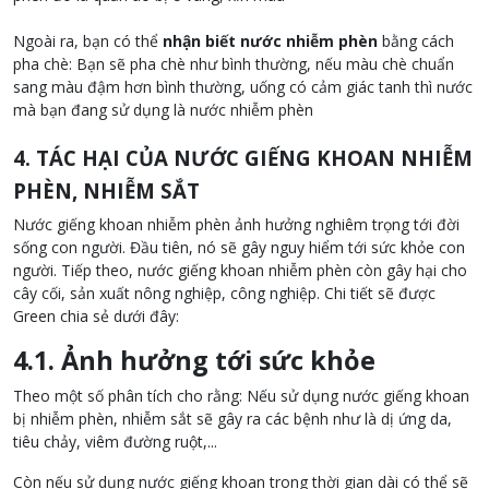
Ngoài ra, bạn có thể
nhận biết nước nhiễm phèn
bằng cách
pha chè: Bạn sẽ pha chè như bình thường, nếu màu chè chuẩn
sang màu đậm hơn bình thường, uống có cảm giác tanh thì nước
mà bạn đang sử dụng là nước nhiễm phèn
4. TÁC HẠI CỦA NƯỚC GIẾNG KHOAN NHIỄM
PHÈN, NHIỄM SẮT
Nước giếng khoan nhiễm phèn ảnh hưởng nghiêm trọng tới đời
sống con người. Đầu tiên, nó sẽ gây nguy hiểm tới sức khỏe con
người. Tiếp theo, nước giếng khoan nhiễm phèn còn gây hại cho
cây cối, sản xuất nông nghiệp, công nghiệp. Chi tiết sẽ được
Green chia sẻ dưới đây:
4.1. Ảnh hưởng tới sức khỏe
Theo một số phân tích cho rằng: Nếu sử dụng nước giếng khoan
bị nhiễm phèn, nhiễm sắt sẽ gây ra các bệnh như là dị ứng da,
tiêu chảy, viêm đường ruột,...
Còn nếu sử dụng nước giếng khoan trong thời gian dài có thể sẽ