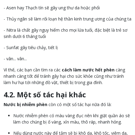
- Asen hay Thạch tín sẽ gây ung thư da hoặc phổi
- Thủy ngân sẽ làm rối loạn hệ thần kinh trung ương của chúng ta
- Nitra là chất gây nguy hiểm cho mọi lứa tuổi, đặc biệt là trẻ sơ
sinh dưới 6 tháng tuổi
- Sunfat gây tiêu chảy, tiết lị
- vân... vân...
Vì thế, các bạn cần tìm ra các
cách làm nước hết phèn
càng
nhanh càng tốt để tránh gây hại cho sức khỏe cũng như tránh
làm hư hại tới những đồ vật, thiết bị trong gia đình.
4.2. Một số tác hại khác
Nước bị nhiễm phèn
còn có một số tác hại nữa đó là:
Nước nhiễm phèn có màu vàng đục nên khi giặt quần áo sẽ
làm cho chúng bị ố vàng, xỉn màu, thô ráp, nhanh hỏng.
Nếu dùng nước này để tắm sẽ bị khô da, khô tốc, viêm da,