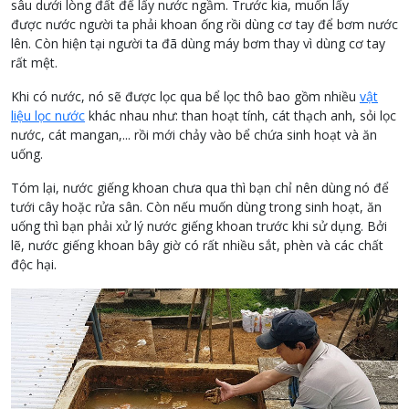
sâu dưới lòng đất để lấy nước ngầm. Trước kia, muốn lấy
được nước người ta phải khoan ống rồi dùng cơ tay để bơm nước
lên. Còn hiện tại người ta đã dùng máy bơm thay vì dùng cơ tay
rất mệt.
Khi có nước, nó sẽ được lọc qua bể lọc thô bao gồm nhiều
vật
liệu lọc nước
khác nhau như: than hoạt tính, cát thạch anh, sỏi lọc
nước, cát mangan,... rồi mới chảy vào bể chứa sinh hoạt và ăn
uống.
Tóm lại, nước giếng khoan chưa qua thì bạn chỉ nên dùng nó để
tưới cây hoặc rửa sân. Còn nếu muốn dùng trong sinh hoạt, ăn
uống thì bạn phải xử lý nước giếng khoan trước khi sử dụng. Bởi
lẽ, nước giếng khoan bây giờ có rất nhiều sắt, phèn và các chất
độc hại.